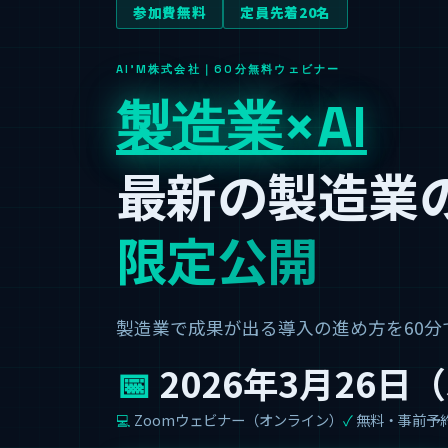
参加費無料
定員先着20名
AI'M株式会社｜60分無料ウェビナー
製造業×AI
最新の製造業
限定公開
製造業で成果が出る導入の進め方を60分
📅
2026年3月26日（木
💻
Zoomウェビナー（オンライン）
✓
無料・事前予